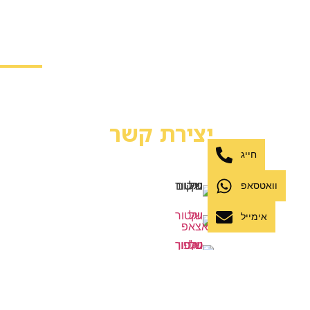
יצירת קשר
יש שאלה? אשמח לעזור לך
חייג
המלאכה 23, עפולה
וואטסאפ
Office@Tokarev.law
אימייל
054-7355777