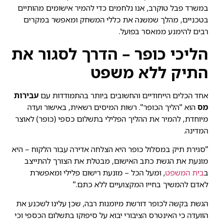
במשרד פבל טוקרב, אנו נלחמים כדי להמיר אישומים מהותיים
בטכניים, מהלך שמשנה את כללי המשחק ומאפשר במקרים
רבים להימנע ממאסר בפועל.
הליכי כופר – הדרך לסגור את
התיק ללא משפט
אחד הכלים הייחודיים והחשובים ביותר בהתמודדות עם
עבירות
מס
הוא "הליך הכופר". רשות המיסים רשאית, באישור ועדה
מיוחדת, להמיר את ההליך הפלילי בתשלום כספי (כופר) לאוצר
המדינה.
"סגירת תיק במסלול כופר היא הצלחה אדירה עבור הלקוח – היא
מונעת את הגשת כתב האישום, מבטלת את הצורך להתייצב
ב
בית המשפט
, ומעל הכל – מונעת רישום פלילי ומאפשרת
לאדם להמשיך בחייו המקצועיים ללא כתם."
הגשת בקשה לכופר דורשת מיומנות רבה, שכן עלינו לשכנע את
הוועדה כי האינטרס הציבורי יבוא על סיפוקו בתשלום הכספי וכי