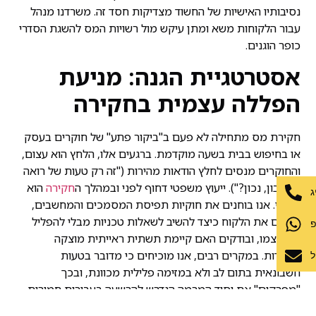
נסיבותיו האישיות של החשוד מצדיקות חסד זה. משרדנו מנהל
עבור הלקוחות משא ומתן עיקש מול רשויות המס להשגת הסדרי
כופר הוגנים.
אסטרטגיית הגנה: מניעת
הפללה עצמית בחקירה
חקירת מס מתחילה לא פעם ב"ביקור פתע" של חוקרים בעסק
או בחיפוש בבית בשעה מוקדמת. ברגעים אלו, הלחץ הוא עצום,
והחוקרים מנסים לחלץ הודאות מהירות ("זה רק טעות של רואה
החשבון, נכון?"). ייעוץ משפטי דחוף לפני ובמהלך ה
חקירה
הוא
ג
קריטי. אנו בוחנים את חוקיות תפיסת המסמכים והמחשבים,
מנחים את הלקוח כיצד להשיב לשאלות טכניות מבלי להפליל
פ
את עצמו, ובודקים האם קיימת תשתית ראייתית מוצקה
לחשדות. במקרים רבים, אנו מוכיחים כי מדובר בטעות
ל
חשבונאית בתום לב ולא במזימה פלילית מכוונת, ובכך
"מפרקים" את יסוד המרמה הנדרש להרשעה בעבירות חמורות.