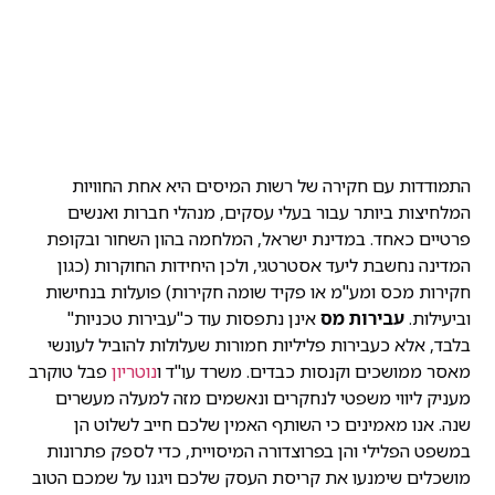
התמודדות עם חקירה של רשות המיסים היא אחת החוויות
המלחיצות ביותר עבור בעלי עסקים, מנהלי חברות ואנשים
פרטיים כאחד. במדינת ישראל, המלחמה בהון השחור ובקופת
המדינה נחשבת ליעד אסטרטגי, ולכן היחידות החוקרות (כגון
חקירות מכס ומע"מ או פקיד שומה חקירות) פועלות בנחישות
וביעילות.
עבירות מס
אינן נתפסות עוד כ"עבירות טכניות"
בלבד, אלא כעבירות פליליות חמורות שעלולות להוביל לעונשי
מאסר ממושכים וקנסות כבדים. משרד עו"ד ו
נוטריון
פבל טוקרב
מעניק ליווי משפטי לנחקרים ונאשמים מזה למעלה מעשרים
שנה. אנו מאמינים כי השותף האמין שלכם חייב לשלוט הן
במשפט הפלילי והן בפרוצדורה המיסויית, כדי לספק פתרונות
מושכלים שימנעו את קריסת העסק שלכם ויגנו על שמכם הטוב