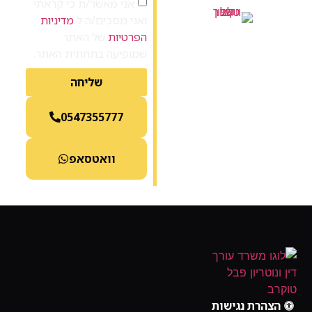
אני מאשר/ת כי קראתי
ואני מסכים/ה ל
מדיניות
054-7355777
הפרטיות
של האתר
שמופיעה בתחתית האתר.
שליחה
0547355777
וואטסאפ
הצהרת נגישות