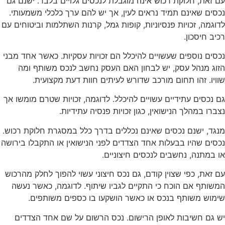
עם זאת, חלוקת רכוש אינה מוגבלת לנכסים גלויים בלבד. ישנם גם
נכסים שאינם תמיד נראים לעין, אך יש להם ערך כלכלי משמעותי.
לדוגמה, זכויות פנסיוניות, קופות גמל, קרנות השתלמות וביטוחים עם
רכיב חיסכון.
נכסים נוספים שעשויים להיכלל הם זכויות עסקיות. כאשר אחד מבני
הזוג מנהל עסק, יש לבחון האם העסק נחשב לנכס משותף ומה
שוויו. זהו תחום מורכב שדורש לעיתים חוות דעת מקצועית.
גם נכסים עתידיים עשויים להיכלל. לדוגמה, זכויות שטרם מומשו אך
נצברו במהלך הנישואין, כגון זכויות פנסיה עתידיות.
מנגד, ישנם נכסים שאינם נכללים בדרך כלל במסגרת חלוקת רכוש.
נכסים שהיו בבעלות אחד הצדדים לפני הנישואין או התקבלו בירושה
או במתנה, נחשבים לנכסים חיצוניים.
עם זאת, כפי שצוין קודם, גם נכס חיצוני עשוי להפוך לחלק מהרכוש
המשותף אם הוכח כי התקיים לגביו שיתוף. לדוגמה, כאשר נעשה
שימוש משותף בנכס או כאשר הושקעו בו כספים משותפים.
יש גם חשיבות לאופן הרישום. נכס הרשום על שם אחד הצדדים