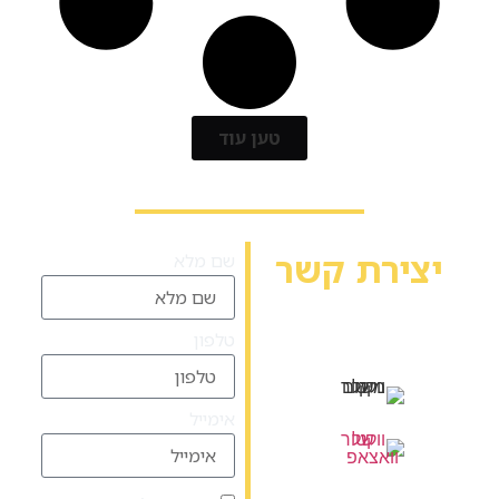
טען עוד
יצירת קשר
שם מלא
יש שאלה? אשמח
לעזור לך
טלפון
המלאכה 23, עפולה
אימייל
Office@Tokarev.law