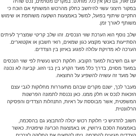
עם זאת, גם כאן אין כלל מוחלט. במקרים מסוימים, נכס שהיה
במקור חיצוני עשוי להיחשב כחלק מהרכוש המשותף אם הוכח כי
התקיים שיתוף בפועל, למשל באמצעות השקעה משותפת או שימוש
משותף לאורך זמן.
שלב נוסף הוא הערכת שווי הנכסים. זהו שלב קריטי שמצריך לעיתים
הסתייעות באנשי מקצוע כגון שמאים, רואי חשבון או אקטוארים.
הערכה לא מדויקת עלולה לפגוע באיזון בין הצדדים.
יש גם חשיבות למועד הקובע. חלוקת רכוש נעשית לפי שווי הנכסים
במועד מסוים, בדרך כלל מועד הקרע בין בני הזוג. קביעה לא נכונה
של מועד זה עשויה להשפיע על התוצאה.
מעבר לכך, ישנם מקרים שבהם מתעוררות מחלוקות לגבי עצם
הזכאות לנכס או חלק ממנו. כאן נכנסת לתמונה הפרשנות
המשפטית, אשר מבוססת על ראיות, התנהלות הצדדים והפסיקה
הרלוונטית.
חשוב להדגיש כי חלוקת רכוש יכולה להתבצע גם בהסכמה,
באמצעות הסכם גירושין, או באמצעות הכרעה שיפוטית. כאשר
הצדדים מגיעים להסכמה, ניתן להתאים את החלוקה לצרכים