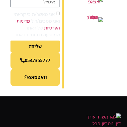
Office@Tokarev.law
אני מאשר/ת כי קראתי
ואני מסכים/ה ל
מדיניות
054-7355777
הפרטיות
של האתר
שמופיעה בתחתית האתר.
שליחה
0547355777
וואטסאפ