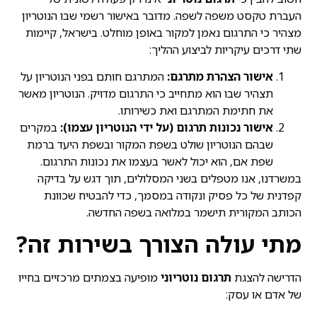
העברת טקסט משפה לשפה. מדובר באישור רשמי שבו הנוטריון
מצהיר כי התרגום נאמן למקור באופן מוחלט. בישראל, קיימות
שתי דרכים עיקריות לביצוע ההליך:
אישור הצהרת מתרגם:
המתרגם חותם בפני הנוטריון על
תצהיר שבו הוא מתחייב כי התרגום מדויק. הנוטריון מאשר
את חתימת המתרגם ואת כשירותו.
אישור נכונות תרגום (על ידי הנוטריון עצמו):
במקרים
שבהם הנוטריון שולט בשפת המקור ובשפת היעד ברמת
שפת אם, הוא יכול לאשר בעצמו את נכונות התרגום.
במשרדנו, אנו מטפלים בשני המסלולים, תוך דגש על בדיקה
קפדנית של כל פסיק ונקודה במסמך, כדי להבטיח שכוונת
הכותב המקורית תישמר במלואה בשפה החדשה.
מתי עולה הצורך בשירות זה?
הדרישה להצגת
תרגום נוטריוני
מופיעה בצמתים מרכזיים בחייו
של אדם או עסק: