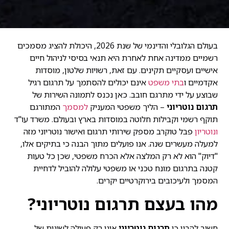
בעולם הגלובלי והדינמי של שנת 2026, היכולת להציג מסמכים
רשמיים ממדינה אחת לאחרת היא תנאי בסיסי לניהול חיים
אישיים ועסקיים תקינים. עם זאת, רשויות שלטון, מוסדות
אקדמיים ו
בתי משפט
אינם יכולים להסתמך על תרגום רגיל
שבוצע על ידי מתרגם חובב. כאן נכנס לתמונה השירות של
תרגום נוטריוני
– הליך משפטי המעניק
למסמך
המתורגם
תוקף רשמי וקבילות חלוטה במוסדות בארץ ובעולם. משרד עו"ד
ונוטריון
פבל טוקרב מספק שירותי תרגום ואישור נוטריוני מזה
למעלה מעשרים שנה. אנו פועלים מתוך הבנה כי בתיקים אלו,
"דיוק" הוא לא רק המלצה אלא הכרח משפטי, שכן כל טעות
קטנה בתרגום מונח טכני או משפטי עלולה להוביל לדחיית
המסמך ולעיכובים בירוקרטיים יקרים.
מהו בעצם תרגום נוטריוני?
חשוב להבין כי
תרגום נוטריוני
אינו רק פעולה לשונית של