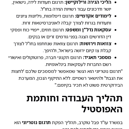
הליכי הגירה ורילוקיישן:
תרגום תעודות לידה, נישואין,
יושר ודרכונים עבור רשויות הגירה בחו"ל.
לימודים אקדמיים:
תרגום דיפלומות, גיליונות ציונים
ותעודות בגרות לצורך קבלה לאוניברסיטאות זרות.
עסקאות נדל"ן ומשפט:
תרגום חוזים, ייפויי כוח ופסקי
דין הדורשים הצגה בפני גורמים זרים או בנקים.
צוואות וירושות:
תרגום צוואות שנחתמו בחו"ל לצורך
קבלת צו קיום ירושה בישראל, ולהיפך.
מסמכי תאגיד:
תרגום תקנוני חברה, פרוטוקולים ואישורי
רשם החברות לעסקאות בינלאומיות.
"תרגום נוטריוני הוא הגשר שמאפשר למסמכים שלכם 'לחצות
את הגבול' ולהישאר רשמיים. ללא התיקוף הנכון, המערכת
הבירוקרטית פשוט לא תכיר בקיומם."
תהליך העבודה וחותמת
האפוסטיל
במשרד עו"ד פבל טוקרב, תהליך הפקת
תרגום נוטריוני
הוא