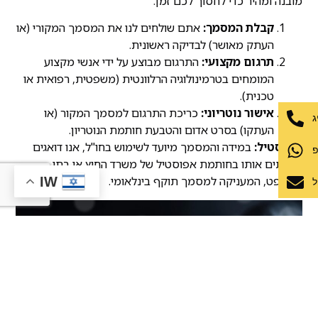
מובנה ומהיר כדי לחסוך לכם זמן:
קבלת המסמך:
אתם שולחים לנו את המסמך המקורי (או
העתק מאושר) לבדיקה ראשונית.
תרגום מקצועי:
התרגום מבוצע על ידי אנשי מקצוע
המומחים בטרמינולוגיה הרלוונטית (משפטית, רפואית או
טכנית).
אישור נוטריוני:
כריכת התרגום למסמך המקור (או
ג
העתקו) בסרט אדום והטבעת חותמת הנוטריון.
אפוסטיל:
במידה והמסמך מיועד לשימוש בחו"ל, אנו דואגים
פ
להחתים אותו בחותמת אפוסטיל של משרד החוץ או בתי
המשפט, המעניקה למסמך תוקף בינלאומי.
IW
ל