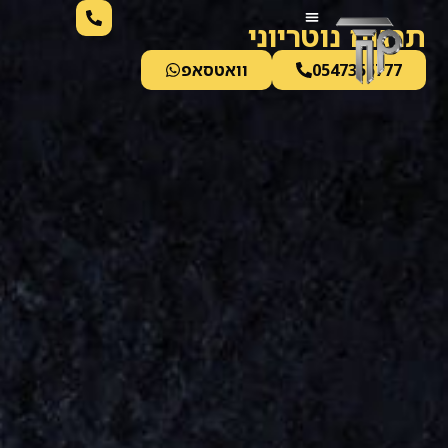
לתוכן
תרגום נוטריוני
0547355777
וואטסאפ