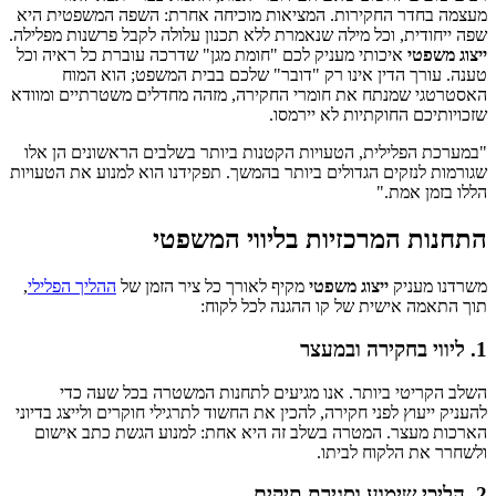
מעצמה בחדר החקירות. המציאות מוכיחה אחרת: השפה המשפטית היא
שפה ייחודית, וכל מילה שנאמרת ללא תכנון עלולה לקבל פרשנות מפלילה.
ייצוג משפטי
איכותי מעניק לכם "חומת מגן" שדרכה עוברת כל ראיה וכל
טענה. עורך הדין אינו רק "דובר" שלכם בבית המשפט; הוא המוח
האסטרטגי שמנתח את חומרי החקירה, מזהה מחדלים משטרתיים ומוודא
שזכויותיכם החוקתיות לא יירמסו.
"במערכת הפלילית, הטעויות הקטנות ביותר בשלבים הראשונים הן אלו
שגורמות לנזקים הגדולים ביותר בהמשך. תפקידנו הוא למנוע את הטעויות
הללו בזמן אמת."
התחנות המרכזיות בליווי המשפטי
משרדנו מעניק
ייצוג משפטי
מקיף לאורך כל ציר הזמן של
ההליך הפלילי
,
תוך התאמה אישית של קו ההגנה לכל לקוח:
1. ליווי בחקירה ובמעצר
השלב הקריטי ביותר. אנו מגיעים לתחנות המשטרה בכל שעה כדי
להעניק ייעוץ לפני חקירה, להכין את החשוד לתרגילי חוקרים ולייצג בדיוני
הארכות מעצר. המטרה בשלב זה היא אחת: למנוע הגשת כתב אישום
ולשחרר את הלקוח לביתו.
2. הליכי שימוע וסגירת תיקים