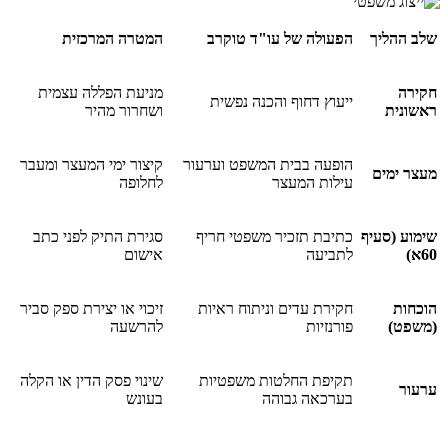
שלב ההליך
הפעולה של עו"ד טוקרב
המטרה המרכזית
חקירה
מניעת הפללה עצמית
ייעוץ דחוף והכנה נפשית
ראשונית
ושחרור מהיר
הופעה בבית המשפט וערעור
קיצור ימי המעצר ומעבר
מעצר ימים
עילות המעצר
לחלופה
שימוע (סעיף
כתיבת תזכיר משפטי חריף
סגירת התיק לפני כתב
60א)
לתביעה
אישום
הוכחות
חקירת עדים וניתוח ראיות
זיכוי או יצירת ספק סביר
(משפט)
פורנזיות
להרשעה
תקיפת החלטות משפטיות
שינוי פסק הדין או הקלה
ערעור
בערכאה גבוהה
בעונש