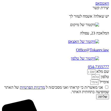
וואטסאפ
יצירת קשר
יש שאלה? אשמח לעזור לך
המלאכה 23, עפולה
Office@Tokarev.law
054-7355777
שם מלא
טלפון
אימייל
אני מאשר/ת כי קראתי ואני מסכים/ה ל
מדיניות הפרטיות
של האתר
שמופיעה בתחתית האתר.
שליחה