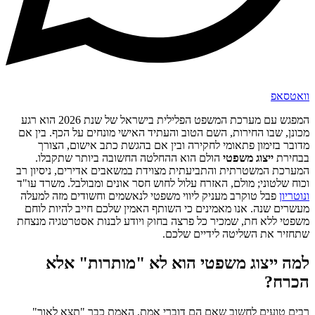
וואטסאפ
המפגש עם מערכת המשפט הפלילית בישראל של שנת 2026 הוא רגע
מכונן, שבו החירות, השם הטוב והעתיד האישי מונחים על הכף. בין אם
מדובר בזימון פתאומי לחקירה ובין אם בהגשת כתב אישום, הצורך
בבחירת
ייצוג משפטי
הולם הוא ההחלטה החשובה ביותר שתקבלו.
המערכת המשטרתית והתביעתית מצוידת במשאבים אדירים, ניסיון רב
וכוח שלטוני; מולם, האזרח עלול לחוש חסר אונים ומבולבל. משרד עו"ד
ונוטריון
פבל טוקרב מעניק ליווי משפטי לנאשמים וחשודים מזה למעלה
מעשרים שנה. אנו מאמינים כי השותף האמין שלכם חייב להיות לוחם
משפטי ללא חת, שמכיר כל פרצה בחוק ויודע לבנות אסטרטגיה מנצחת
שתחזיר את השליטה לידיים שלכם.
למה ייצוג משפטי הוא לא "מותרות" אלא
הכרח?
רבים טועים לחשוב שאם הם דוברי אמת, האמת כבר "תצא לאור"