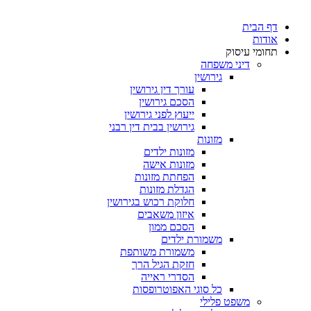
דף הבית
אודות
תחומי עיסוק
דיני משפחה
גירושין
עורך דין גירושין
הסכם גירושין
ייעוץ לפני גירושין
גירושין בבית דין רבני
מזונות
מזונות ילדים
מזונות אישה
הפחתת מזונות
הגדלת מזונות
חלוקת רכוש בגירושין
איזון משאבים
הסכם ממון
משמורת ילדים
משמורת משותפת
חזקת הגיל הרך
הסדרי ראייה
כל סוגי האפוטרופסות
משפט פלילי