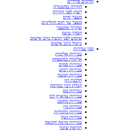
הליכים פליליים
חקירה במשטרה
ייעוץ לפני חקירה
מעצר ימים
מעצר עד תום ההליכים
שחרור ממעצר
הסדר טיעון
שימוע לפני הגשת כתב אישום
ביטול כתב אישום
סוגי עבירות
עבירות אלימות
אלימות במשפחה
עבירות סמים
עבירות רכוש
עבירות תנועה
הלבנת הון
קבלת דבר במרמה
עבירות מס
עבירות צווארון לבן
עבירות מחשב
עבירות מין
עבירות כלכליות
עבירות נשק
עבירות מרמה והונאה
תקיפת שוטר