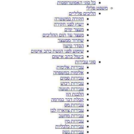
כל סוגי האפוטרופסות
משפט פלילי
הליכים פליליים
חקירה במשטרה
ייעוץ לפני חקירה
מעצר ימים
מעצר עד תום ההליכים
שחרור ממעצר
הסדר טיעון
שימוע לפני הגשת כתב אישום
ביטול כתב אישום
סוגי עבירות
עבירות אלימות
אלימות במשפחה
עבירות סמים
עבירות רכוש
עבירות תנועה
הלבנת הון
קבלת דבר במרמה
עבירות מס
עבירות צווארון לבן
עבירות מחשב
עבירות מין
עבירות כלכליות
עבירות נשק