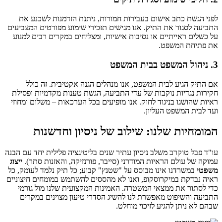
לפני הגשת כתב אישום בעבירות חמורות, ניתנת הזדמנות לשכנע את
התביעה לסגור את התיק. אנו מגישים תזכירי שימוע מפורטים המצביעים
על כשלים ראייתיים או נסיבות אישיות, ומצליחים במקרים רבים למנוע
את פתיחת המשפט.
3. ניהול המשפט בבית המשפט
אם התיק הגיע לבית המשפט, אנו מנהלים הגנה אקטיבית. זה כולל
חקירות נגדיות נוקבות של עדי התביעה, הגשת טענות מקדמיות ופסילת
ראיות שהושגו בניגוד לחוק. אנו מופיעים בכל הערכאות – משלום ומחוזי
ועד לבית המשפט העליון.
המומחיות שלנו: שילוב של ניסיון וחדשנות
עו"ד פבל טוקרב משלב ניסיון עתיר שנים בליטיגציה פלילית יחד עם הבנה
עמוקה של עולם הראיות המודרני (סייבר, פורנזיקה, והאזנות סתר).
ייצוג
משפטי
במשרדנו אינו מבוסס על "שטנץ" קבוע; כל תיק נלמד לעומק, כל
ראיה נבדקת במיקרוסקופ, ואנו לא מהססים להשתמש במומחים חיצוניים
כדי לסתור את ממצאי המשטרה. האמינות המקצועית שלנו מול גורמי
התביעה והשיפוט מאפשרת לנו להשיג הסדרי טיעון מצוינים במקרים
שבהם לא ניתן להגיע לזיכוי מוחלט.