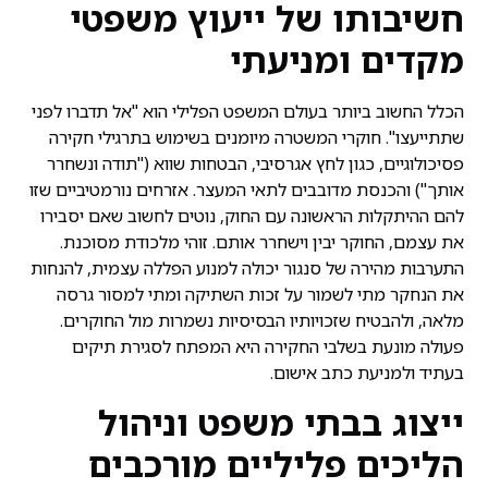
חשיבותו של ייעוץ משפטי
מקדים ומניעתי
הכלל החשוב ביותר בעולם המשפט הפלילי הוא "אל תדברו לפני
שתתייעצו". חוקרי המשטרה מיומנים בשימוש בתרגילי חקירה
פסיכולוגיים, כגון לחץ אגרסיבי, הבטחות שווא ("תודה ונשחרר
אותך") והכנסת מדובבים לתאי המעצר. אזרחים נורמטיביים שזו
להם ההיתקלות הראשונה עם החוק, נוטים לחשוב שאם יסבירו
את עצמם, החוקר יבין וישחרר אותם. זוהי מלכודת מסוכנת.
התערבות מהירה של סנגור יכולה למנוע הפללה עצמית, להנחות
את הנחקר מתי לשמור על זכות השתיקה ומתי למסור גרסה
מלאה, ולהבטיח שזכויותיו הבסיסיות נשמרות מול החוקרים.
פעולה מונעת בשלבי החקירה היא המפתח לסגירת תיקים
בעתיד ולמניעת כתב אישום.
ייצוג בבתי משפט וניהול
הליכים פליליים מורכבים