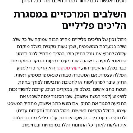
נזקים ויאפשרו לכם לחזור לשגרת חייכם מהר ככל הניתן.
השלבים המרכזיים במסגרת
הליכים פליליים
ניהול נכון של הליכים פליליים מחייב הבנה עמוקה של כל שלב
ושלב במערכת המשפטית, שכן טעות טקטית בשלב מוקדם
עלולה לחרוץ את גורל התיק כולו. ההליך מתחיל לרוב בזימון
פתאומי לחקירה באזהרה או במעצר בשעות הבוקר המוקדמות.
כבר בשלב הראשוני הזה,
ייעוץ משפטי
הוא קריטי כדי למנוע
הפללה עצמית. אם המשטרה סבורה שנאספו מספיק ראיות,
התיק עובר לפרקליטות או לחטיבת התביעות לצורך בחינת
הגשת כתב אישום. בשלב זה, במקרים רבים, קיימת לחשוד זכות
לשימוע (לפני הגשת אישום), שבו הסנגור ינסה לשכנע את
התביעה לסגור את התיק. אם הוגש כתב אישום, מתחיל המשפט
עצמו, הכולל הקראת האישום, ניהול הוכחות (חקירות עדים)
ולבסוף הכרעת דין – הרשעה או זיכוי. עו"ד פלילי מנוסה מלווה
את הלקוח לאורך כל התחנות הללו במומחיות ובנחישות.