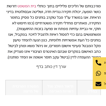
מורכבותם של הליכים פליליים בתוך כותלי
בית המשפט
דורשת
כושר הופעה, יכולת חקירה נגדית חדה, ושליטה אבסולוטית בדיני
הראיות. אנו במשרד עו"ד פבל טוקרב בוחנים כל פסיק בחומר
החקירה, מאתרים מחדלי חקירה משטרתיים (כמו חיפוש לא
חוקי, אי-גביית עדויות מפתח או פגיעה בזכות ההיוועצות),
ומשתמשים בהם כדי לפסול ראיות ולהוביל לזיכוי. במקביל, אנו
בוחנים כל העת אפשרויות חלופיות, כגון הגעה להסדר טיעון
מקל המבטל סעיפי אישום חמורים, או ניהול משא ומתן לביטול
כתב האישום במקרים שבהם האינטרס הציבורי אינו מצדיק את
המשך ההעמדה לדין (ביטול עקב חוסר אשמה או הסדר מותנה).
ג
פ
ל
שלב
תיאור השלב מול
המטרה המרכזית
בהליך
רשויות האכיפה
של הייצוג
הפלילי
המשפטי