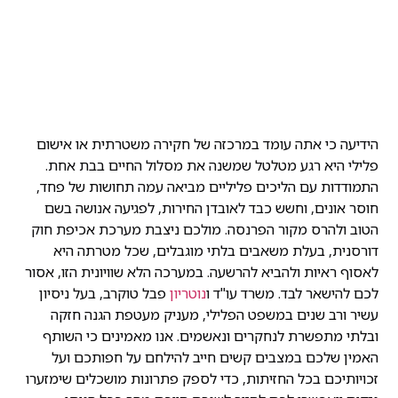
הידיעה כי אתה עומד במרכזה של חקירה משטרתית או אישום
פלילי היא רגע מטלטל שמשנה את מסלול החיים בבת אחת.
התמודדות עם הליכים פליליים מביאה עמה תחושות של פחד,
חוסר אונים, וחשש כבד לאובדן החירות, לפגיעה אנושה בשם
הטוב ולהרס מקור הפרנסה. מולכם ניצבת מערכת אכיפת חוק
דורסנית, בעלת משאבים בלתי מוגבלים, שכל מטרתה היא
לאסוף ראיות ולהביא להרשעה. במערכה הלא שוויונית הזו, אסור
לכם להישאר לבד. משרד עו"ד ו
נוטריון
פבל טוקרב, בעל ניסיון
עשיר ורב שנים במשפט הפלילי, מעניק מעטפת הגנה חזקה
ובלתי מתפשרת לנחקרים ונאשמים. אנו מאמינים כי השותף
האמין שלכם במצבים קשים חייב להילחם על חפותכם ועל
זכויותיכם בכל החזיתות, כדי לספק פתרונות מושכלים שימזערו