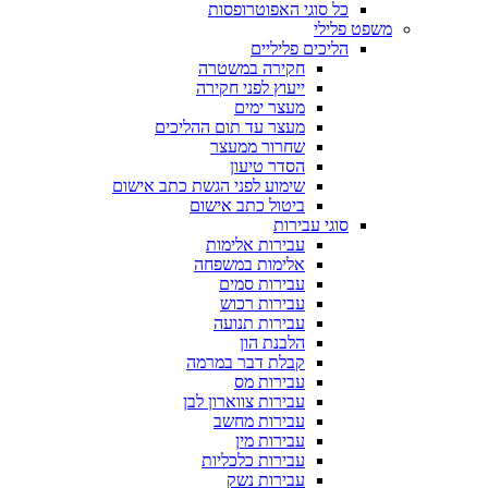
כל סוגי האפוטרופסות
משפט פלילי
הליכים פליליים
חקירה במשטרה
ייעוץ לפני חקירה
מעצר ימים
מעצר עד תום ההליכים
שחרור ממעצר
הסדר טיעון
שימוע לפני הגשת כתב אישום
ביטול כתב אישום
סוגי עבירות
עבירות אלימות
אלימות במשפחה
עבירות סמים
עבירות רכוש
עבירות תנועה
הלבנת הון
קבלת דבר במרמה
עבירות מס
עבירות צווארון לבן
עבירות מחשב
עבירות מין
עבירות כלכליות
עבירות נשק