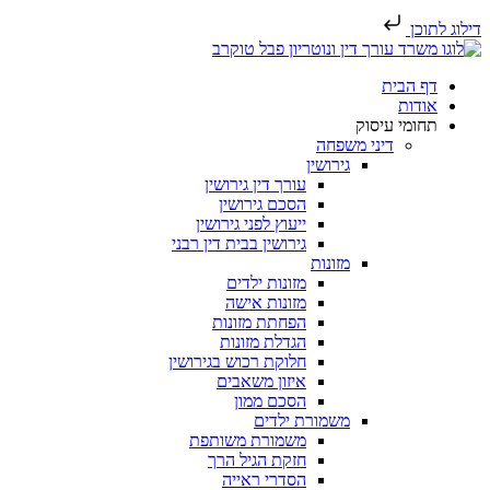
דילוג לתוכן
דף הבית
אודות
תחומי עיסוק
דיני משפחה
גירושין
עורך דין גירושין
הסכם גירושין
ייעוץ לפני גירושין
גירושין בבית דין רבני
מזונות
מזונות ילדים
מזונות אישה
הפחתת מזונות
הגדלת מזונות
חלוקת רכוש בגירושין
איזון משאבים
הסכם ממון
משמורת ילדים
משמורת משותפת
חזקת הגיל הרך
הסדרי ראייה